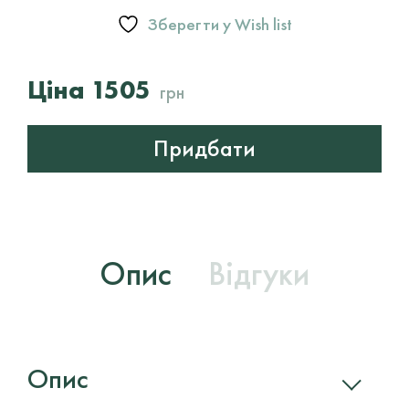
VOESH
Зберегти у Wish list
HEEL
REPAIR
DUO
1505
грн
кількість
Придбати
Опис
Відгуки
Опис