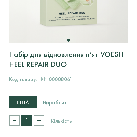
Набір для відновлення п’ят VOESH
HEEL REPAIR DUO
Код товару:
НФ-00008061
Виробник
США
-
+
Набір
Кількість
для
відновлення
п'ят