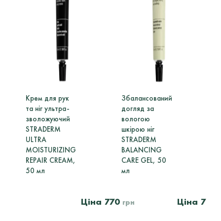
Крем для рук
Збалансований
К
та ніг ультра-
догляд за
к
зволожуючий
вологою
в
STRADERM
шкірою ніг
ULTRA
STRADERM
н
MOISTURIZING
BALANCING
ш
REPAIR CREAM,
CARE GEL, 50
50 мл
мл
A
770
705
5
грн