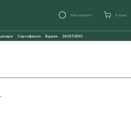
Мій аккаунт
Кошик
целярія
Сертифікати
Відгуки
365STUDIO
.