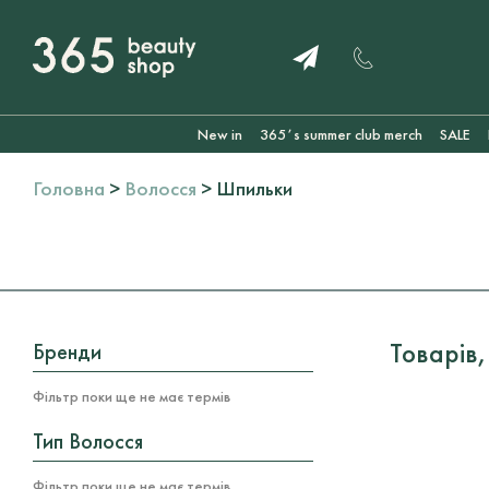
New in
365ʼs summer club merch
SALE
Головна
>
Волосся
> Шпильки
Товарів,
Бренди
Фільтр поки ще не має термів
Тип Волосся
Фільтр поки ще не має термів