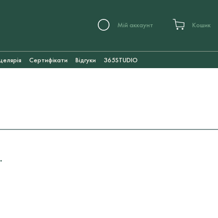
Мій аккаунт
Кошик
целярія
Сертифікати
Відгуки
365STUDIO
.