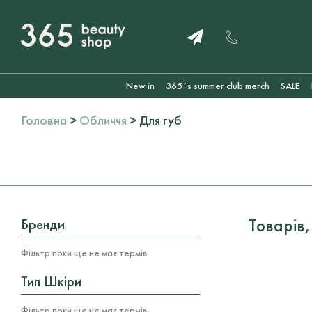
New in
365ʼs summer club merch
SALE
Головна
>
Обличчя
> Для губ
Товарів,
Бренди
Фільтр поки ще не має термів
Тип Шкіри
Фільтр поки ще не має термів