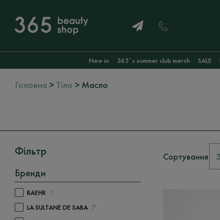
New in
365ʼs summer club merch
SALE
Головна
>
Тіло
> Масло
Фільтр
Сортування
Бренди
BAEHR
1
LA SULTANE DE SABA
7