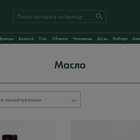
Бренди
Волосся
Тіло
Обличчя
Чоловікам
Дітям
Набори
Кан
Масло
За замовчуванням