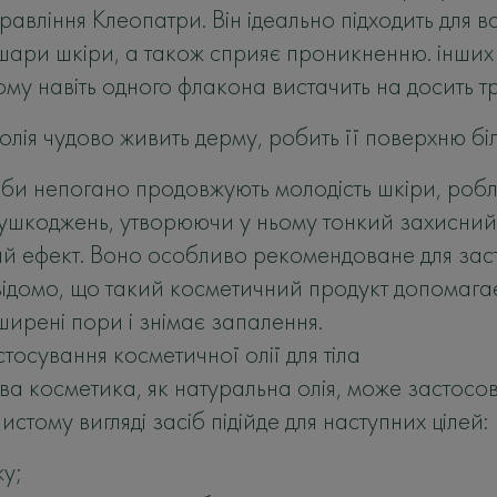
равління Клеопатри. Він ідеально підходить для в
шари шкіри, а також сприяє проникненню. інших
ому навіть одного флакона вистачить на досить т
лія чудово живить дерму, робить її поверхню біл
оби непогано продовжують молодість шкіри, робл
 ушкоджень, утворюючи у ньому тонкий захисний 
 ефект. Воно особливо рекомендоване для застос
відомо, що такий косметичний продукт допомага
ирені пори і знімає запалення.
осування косметичної олії для тіла
ва косметика, як натуральна олія, може застосо
чистому вигляді засіб підійде для наступних цілей:
жу;