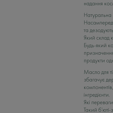
надання кос
Натуральна 
Насамперед 
та дезодують
Який склад к
Будь-який к
призначенням
продукти одн
Масло для ті
збагачує де
компонентів,
інгредієнти.
Які переваг
Такий б’юті-