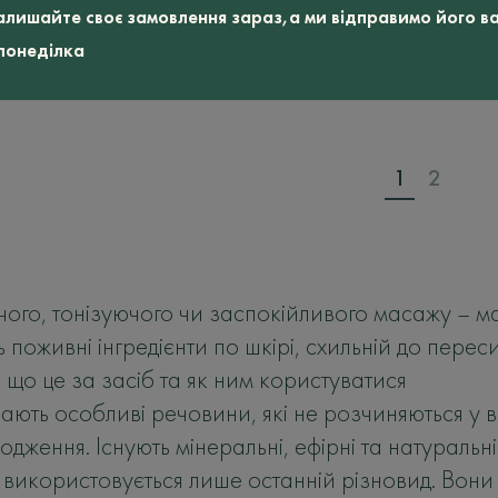
 300
MASSAGE OIL, 100 мл
алишайте своє замовлення зараз,а ми відправимо його в
2415
 понеділка
грн
1
2
ого, тонізуючого чи заспокійливого масажу – ма
 поживні інгредієнти по шкірі, схильній до перес
а: що це за засіб та як ним користуватися
ють особливі речовини, які не розчиняються у во
дження. Існують мінеральні, ефірні та натуральн
 використовується лише останній різновид. Вони 