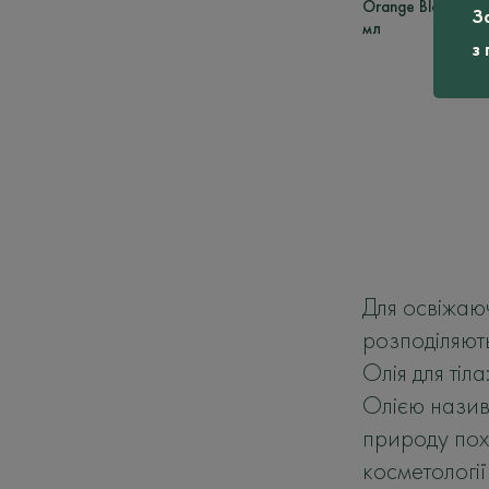
Orange Blossom,
З
мл
з
Для освіжаюч
розподіляють
Олія для тіл
Олією назива
природу похо
косметології