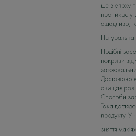
ще в епоху п
проникає у 
ощадливо, т
Натуральна о
Подібні зас
покриви від
загоювальний
Достовірно 
очищає розш
Способи заст
Така доглядо
продукту. У 
зняття макія