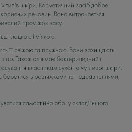
сіх типів шкіри. Косметичний засіб добре
 корисних речовин. Воно витрачається
ривалий проміжок часу.
ьш гладкою і м’якою.
ять її свіжою та пружною. Вони захищають
шар. Також олія має бактерицидний і
ування власникам сухої та чутливої ​​шкіри.
є боротися з розтяжками та подразненнями,
вуватися самостійно або у складі іншого