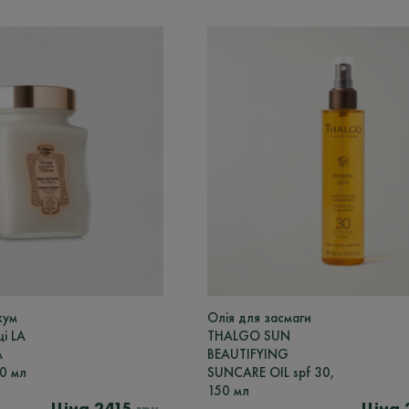
кум
Олія для засмаги
і LA
THALGO SUN
A
BEAUTIFYING
0 мл
SUNCARE OIL spf 30,
150 мл
2415