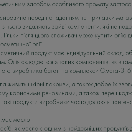
метичним засобам особливого аромату застосову
сировина перед попаданням на прилавки магазин
з нього видаляють зайві компоненти, які не нада
. Тільки після цього споживач може купити олію дл
осметичної олії
осметичний продукт має індивідуальний склад, 
. Олія складається з таких компонентів, як віта
ого виробника багаті на комплекси Омега-3, 6 ч
ла живить шкірні покриви, а також добре їх звол
рму корисними речовинами, а також перешкоджає
 такі продукти виробники часто додають пантенол
и має масло
засіб, як масло є одним з найдавніших продуктів 