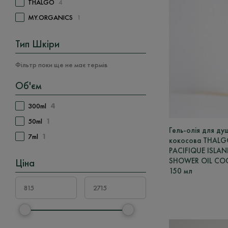
THALGO
4
MY.ORGANICS
1
Тип Шкіри
Фільтр поки ще не має термів
Об'єм
300ml
4
50ml
1
Гель-олія для ду
7ml
1
кокосова THALGO
PACIFIQUE ISLAN
SHOWER OIL CO
Ціна
150 мл