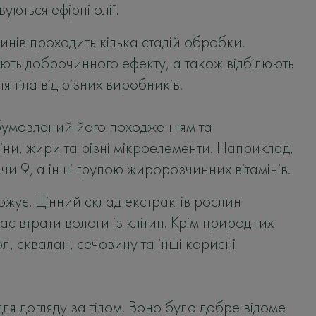
ються ефірні олії.
ів проходить кілька стадій обробки.
ють доброчинного ефекту, а також відбілюють
я тіла від різних виробників.
обумовлений його походженням та
міни, жири та різні мікроелементи. Наприклад,
и 9, а інші групою жиророзчинних вітамінів.
ожує. Цінний склад екстрактів рослин
 втрати вологи із клітин. Крім природних
, сквалан, сечовину та інші корисні
для догляду за тілом. Воно було добре відоме