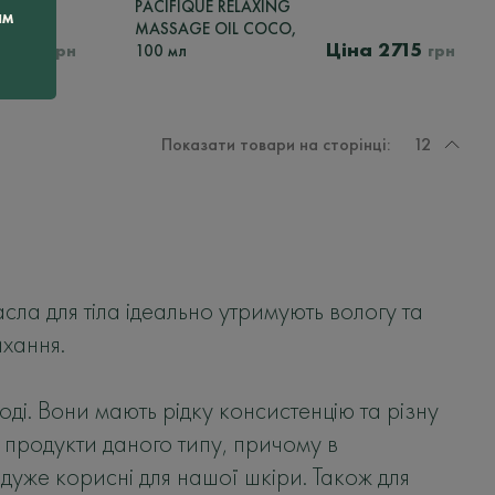
PACIFIQUE RELAXING
ам
MASSAGE OIL COCO,
1775
2715
грн
100 мл
грн
Показати товари на сторінці:
12
сла для тіла ідеально утримують вологу та
ихання.
ді. Вони мають рідку консистенцію та різну
і продукти даного типу, причому в
дуже корисні для нашої шкіри. Також для