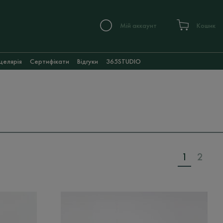
Мій аккаунт
Кошик
целярія
Сертифікати
Відгуки
365STUDIO
1
2