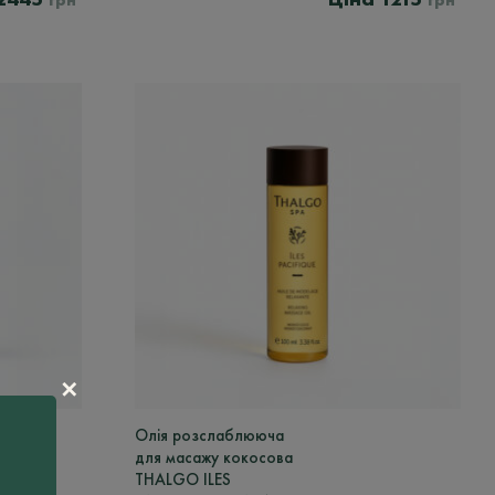
грн
грн
✕
Олія розслаблююча
для масажу кокосова
THALGO ILES