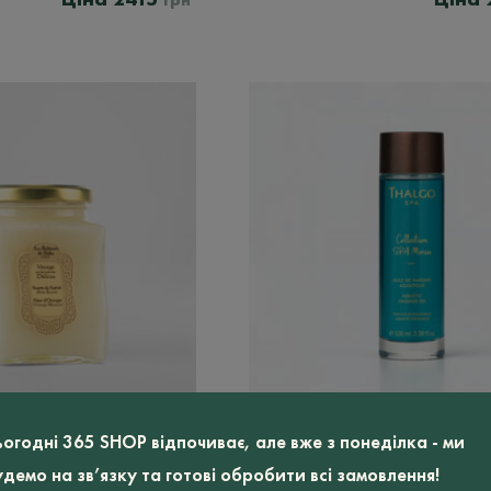
грн
тами
Олія морська для
ьогодні 365 SHOP відпочиває, але вже з понеділка - ми
ane De
масажу THALGO SPA
удемо на зв’язку та готові обробити всі замовлення!
MARIN AQUATIC