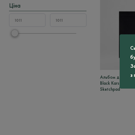
Ціна
С
б
З
з
Альбом для мал
Black Karst Mediu
Sketchpad