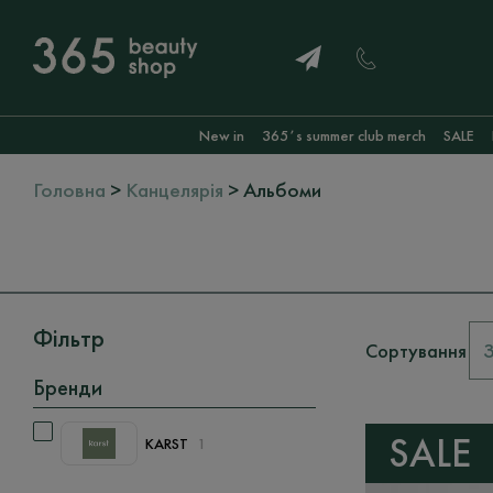
New in
365ʼs summer club merch
SALE
Головна
>
Канцелярія
> Альбоми
Фільтр
Сортування
Бренди
SALE
KARST
1