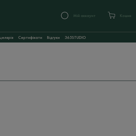
Мій аккаунт
Кошик
целярія
Сертифікати
Відгуки
365STUDIO