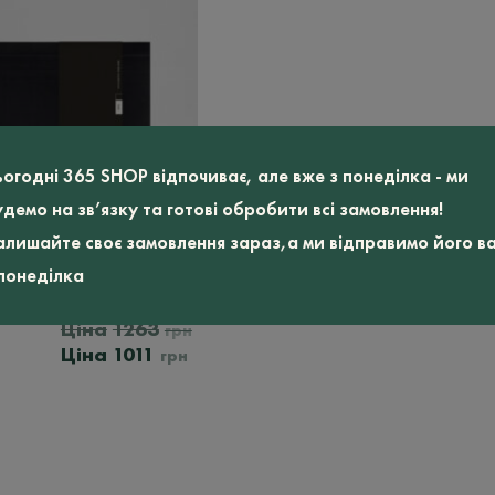
ьогодні 365 SHOP відпочиває, але вже з понеділка - ми
удемо на зв’язку та готові обробити всі замовлення!
алишайте своє замовлення зараз,а ми відправимо його в
 понеділка
ювання
m
1263
грн
Оригінальна
Поточна
1011
грн
ціна:
ціна:
1263
1011
грн.
грн.