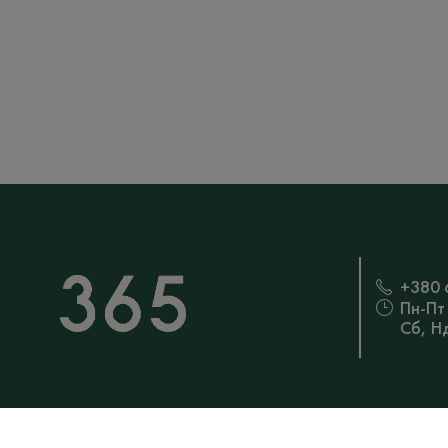
+380 
Пн-Пт
Сб, Н