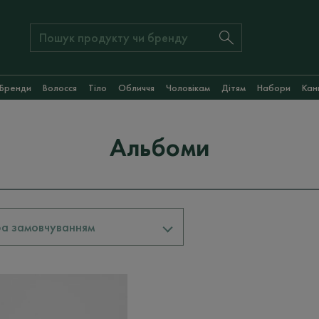
Бренди
Волосся
Тіло
Обличчя
Чоловікам
Дітям
Набори
Кан
Альбоми
За замовчуванням