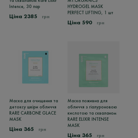
та скваланом Rare Elixir
MY.ORGANICS
Intence, 30 пар
HYDROGEL MASK
PERFECT LIFTING, 1 шт
2385
грн
590
грн
Маска для очищення та
Маска поживна для
детоксу шкіри обличчя
обличчя з гіалуроновою
RARE CARBONE GLACE
кислотою та скваланом
MASK
RARE ELIXIR INTENSE
MASK
365
грн
365
грн