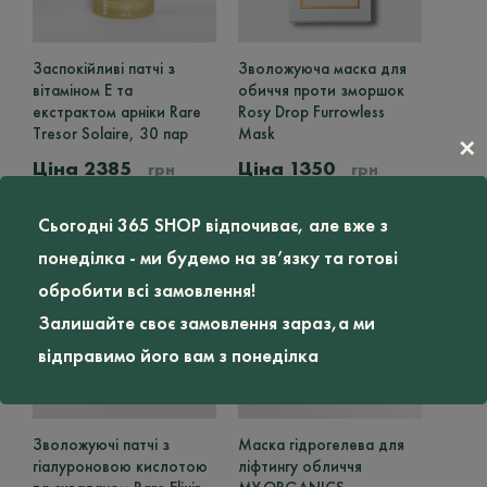
Заспокійливі патчі з
Зволожуюча маска для
вітаміном Е та
обиччя проти зморшок
екстрактом арніки Rare
Rosy Drop Furrowless
Tresor Solaire, 30 пар
Mask
✕
2385
1350
грн
грн
Сьогодні 365 SHOP відпочиває, але вже з
понеділка - ми будемо на зв’язку та готові
обробити всі замовлення!
Залишайте своє замовлення зараз,а ми
відправимо його вам з понеділка
Зволожуючі патчі з
Маска гідрогелева для
гіалуроновою кислотою
ліфтингу обличчя