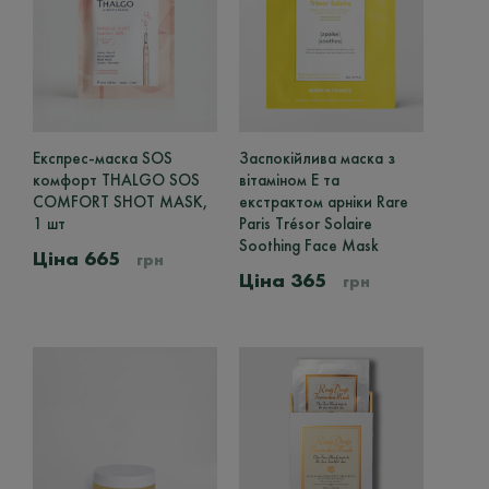
Експрес-маска SOS
Заспокійлива маска з
комфорт THALGO SOS
вітаміном Е та
COMFORT SHOT MASK,
екстрактом арніки Rare
1 шт
Paris Trésor Solaire
Soothing Face Mask
665
грн
365
грн