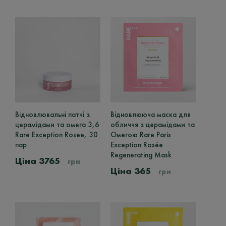
THALGO
1
MY.ORGANICS
2
Тип Шкіри
Фільтр поки ще не має термів
Об'єм
Відновлювальні патчі з
Відновлююча маска для
Фільтр поки ще не має термів
церамідами та омега 3,6
обличчя з церамідами та
Rare Exception Rosee, 30
Омегою Rare Paris
Ціна
пар
Exception Rosée
Regenerating Mask
3765
грн
365
грн