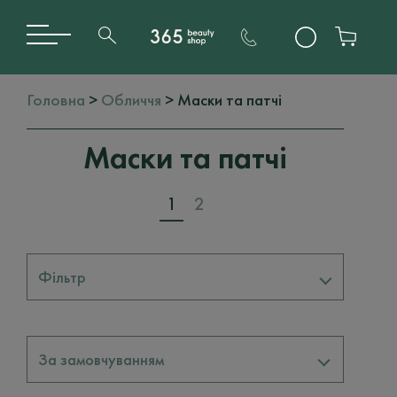
Головна
>
Обличчя
> Маски та патчі
Маски та патчі
1
2
Фільтр
Бренди
За замовчуванням
RARE PARIS
8
ROSY DROPS
2