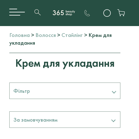
Головна
>
Волосся
>
Стайлінг
> Крем для
укладання
Крем для укладання
Фільтр
Бренди
За замовчуванням
DAVINES
2
KEVIN MURPHY
1