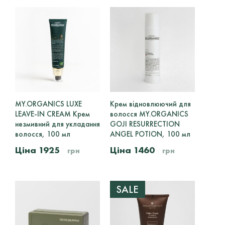
ORIBE
1
PHILIP MARTIN'S
1
MY.ORGANICS
2
DAVROE
1
Тип Волосся
MY.ORGANICS LUXE
Крем відновлюючий для
Кучеряві
1
LEAVE-IN CREAM Крем
волосся MY.ORGANICS
незмивний для укладання
GOJI RESURRECTION
Об'єм
волосся, 100 мл
ANGEL POTION, 100 мл
1925
1460
грн
грн
100g
1
100ml
2
SALE
150ml
4
200ml
1
75ml
1