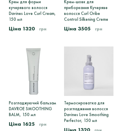
Крем для форми
Крем-шовк для
кучерявого волосся
приборкання Кучеряве
Davines Love Curl Cream,
волосся Curl Oribe
150 мл
Control Silkening Creme
1320
3505
грн
грн
Розгладжуючий бальзам
Термосироватка для
DAVROE SMOOTHING
розгладження волосся
BALM, 150 мл
Davines Love Smoothing
Perfector, 150 мл
1625
грн
1320
грн