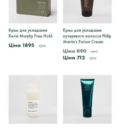
Ціна
Крем для укладання
Крем для укладання
Цей
Kevin Murphy Free Hold
кучерявого волосся Philip
товар
Martin’s Potion Cream
має
1895
грн
кілька
890
грн
варіантів.
Оригінальна
Поточн
712
грн
Параметри
ціна:
ціна:
можна
890
712
вибрати
на
грн.
грн.
сторінці
товару