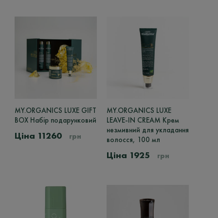
DEPOT
1
IKOO
3
KEUNE
3
KEVIN MURPHY
37
ORIBE
15
ORISING
16
MY.ORGANICS LUXE GIFT
MY.ORGANICS LUXE
PHILIP MARTIN'S
3
BOX Набір подарунковий
LEAVE-IN CREAM Крем
незмивний для укладання
BALI BODY
1
11260
грн
волосся, 100 мл
THALGO
1
1925
грн
Тип Волосся
365 STUDIO
2
JACK HENRY
Для всіх
7
2
HOME ME & 365STUDIO
Жорсткі
2
1
STMNT
Кучеряві
9
3