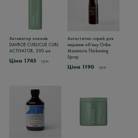
MY.ORGANICS
Ослаблені
1
43
DAVROE
Пофарбовані
29
1
MINI U
Пошкоджені
2
4
Активатор локонів
Антистатик-спрей для
Цей
Світлі
4
DAVROE CURLICUE CURL
надання об’єму Oribe
товар
Сухі
5
ACTIVATOR, 200 мл
Maximista Thickening
має
Spray
кілька
1745
Тьмяні
1
грн
варіантів.
1190
грн
Параметри
можна
Об'єм
вибрати
на
100g
2
сторінці
товару
100ml
35
120ml
1
125ml
4
135ml
2