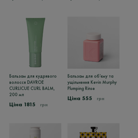
Параметри
60ml
5
можна
вибрати
75ml
33
на
90ml
3
сторінці
товару
95ml
2
Бальзам для кудрявого
Бальзам для об’єму та
Цей
волосся DAVROE
ущільнення Kevin Murphy
товар
CURLICUE CURL BALM,
Plumping Rinse
має
200 мл
кілька
555
грн
варіантів.
1815
грн
Параметри
можна
вибрати
на
сторінці
товару