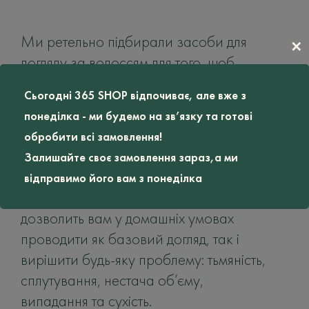
Ми ретельно підбирали засоби для
✕
догляду за волоссям для того, щоб
допомогти вам зробити локони не
Сьогодні 365 SHOP відпочиває, але вже з
тільки сяючим і живим, але і здоровим.
понеділка - ми будемо на зв’язку та готові
Тому весь асортимент 365Shop
обробити всі замовлення!
представлений брендами преміум-
Залишайте своє замовлення зараз,а ми
класу.
відправимо його вам з понеділка
Різноманітність доглядових засобів
дозволить вам у домашніх умовах
проводити як базовий догляд, так і
вирішити будь-яку проблему: тьмяність,
сплутування, нестача об’єму,
випадання та сухість.