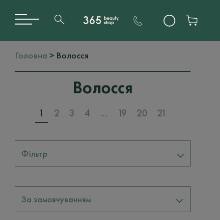
Головна
> Волосся
Волосся
1
2
3
4
…
19
20
21
Фільтр
Бренди
За замовчуванням
DAVINES
78
BARBA ITALIANA
3