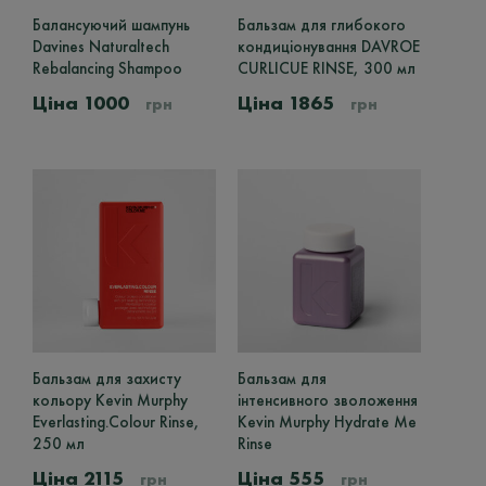
150ml
29
Балансуючий шампунь
Цей
Бальзам для глибокого
Davines Naturaltech
товар
кондиціонування DAVROE
15x7ml
1
Rebalancing Shampoo
має
CURLICUE RINSE, 300 мл
175ml
1
кілька
1000
1865
грн
грн
варіантів.
200ml
26
Параметри
можна
250ml
108
вибрати
на
275ml
1
сторінці
Ціна
280ml
2
товару
300ml
5
325ml
10
400ml
1
Бальзам для захисту
Бальзам для
Цей
40ml
8
кольору Kevin Murphy
інтенсивного зволоження
товар
4г
1
Everlasting.Colour Rinse,
Kevin Murphy Hydrate Me
має
250 мл
Rinse
кілька
50ml
16
варіантів.
2115
555
грн
грн