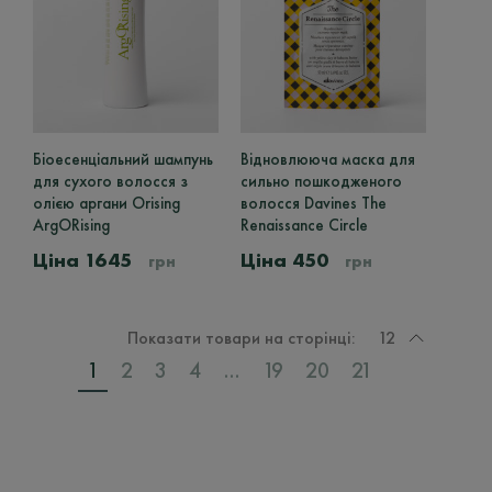
Біоесенціальний шампунь
Відновлююча маска для
для сухого волосся з
сильно пошкодженого
олією аргани Orising
волосся Davines The
ArgORising
Renaissance Circle
1645
450
грн
грн
Показати товари на сторінці:
12
1
2
3
4
…
19
20
21