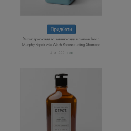
Цей
товар
Придбати
має
Реконструюючий та зміцнюючий шампунь Kevin
кілька
Murphy Repair Me Wash Reconstructing Shampoo
варіантів.
Параметри
грн
555
можна
вибрати
на
сторінці
товару