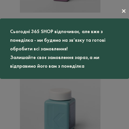
✕
Придбати
Сьогодні 365 SHOP відпочиває, але вже з
Незмивний кондиціонер для легкого розчісування
понеділка - ми будемо на зв’язку та готові
Kevin Murphy Un Tangled
обробити всі замовлення!
грн
1895
Залишайте своє замовлення зараз,а ми
відправимо його вам з понеділка