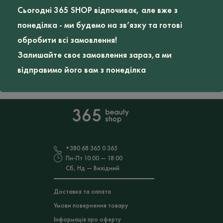
Сьогодні 365 SHOP відпочиває, але вже з
Товарів, відповідних вашому запиту, не
знайдено.
понеділка - ми будемо на зв’язку та готові
обробити всі замовлення!
Залишайте своє замовлення зараз,а ми
відправимо його вам з понеділка
+380 68 365 0 365
Пн-Пт 10:00 — 18:00
Сб, Нд — Вихідний
Доставка та оплата
Умови повернення товару
Інформація про оферту