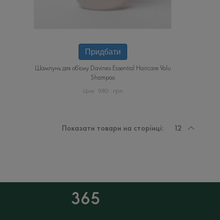
Цей
товар
Придбати
має
Шампунь для об’єму Davines Essential Haircare Volu
кілька
Shampoo
варіантів.
Параметри
грн
980
можна
вибрати
на
Показати товари на сторінці:
12
сторінці
товару