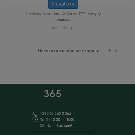
товар
Придбати
має
Шампунь “Зміцнюючий” Keune 1922 Fortifying
кілька
Shampoo
варіантів.
Параметри
грн
1015
можна
вибрати
на
Показати товари на сторінці:
12
сторінці
товару
+380 68 365 0 365
Пн-Пт 10:00 — 18:00
Сб, Нд — Вихідний