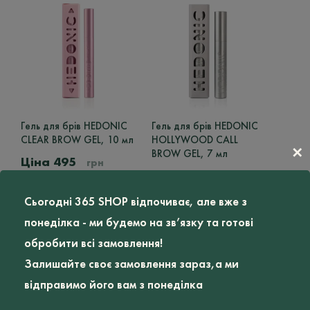
THALGO
22
HEMPFUL
1
365 STUDIO
36
HOME ME & 365STUDIO
14
STMNT
11
Гель для брів HEDONIC
Гель для брів HEDONIC
MY.ORGANICS
50
CLEAR BROW GEL, 10 мл
HOLLYWOOD CALL
✕
BROW GEL, 7 мл
MEDIK8
3
495
грн
595
грн
HEDONIC
4
Ціна
Сьогодні 365 SHOP відпочиває, але вже з
DAVROE
29
понеділка - ми будемо на зв’язку та готові
MINI U
12
обробити всі замовлення!
STRADERM
5
Залишайте своє замовлення зараз,а ми
відправимо його вам з понеділка