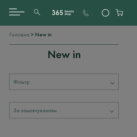
Головна
> New in
New in
Фільтр
Бренди
За замовчуванням
BAEHR
2
ORIBE
4
LA SULTANE DE SABA
25