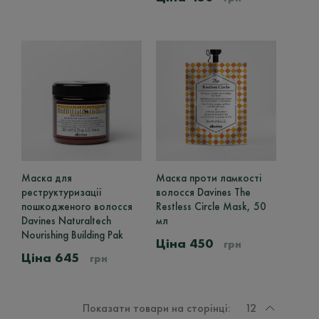
Маска для
Цей
Маска проти ламкості
реструктуризації
товар
волосся Davines The
пошкодженого волосся
має
Restless Circle Mask, 50
Davines Naturaltech
кілька
мл
Nourishing Building Pak
варіантів.
450
грн
Параметри
645
грн
можна
вибрати
на
сторінці
Показати товари на сторінці:
12