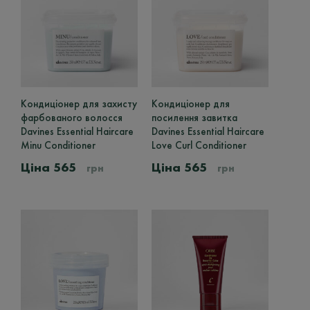
товару
товару
150ml
1
200ml
2
250ml
28
280ml
1
300ml
1
Кондиціонер для захисту
Цей
Кондиціонер для
Цей
фарбованого волосся
товар
посилення завитка
товар
50ml
12
Davines Essential Haircare
має
Davines Essential Haircare
має
60ml
4
Minu Conditioner
кілька
Love Curl Conditioner
кілька
варіантів.
варіантів.
565
565
75ml
18
грн
грн
Параметри
Параметри
можна
можна
90ml
1
вибрати
вибрати
Ціна
на
на
сторінці
сторінці
товару
товару