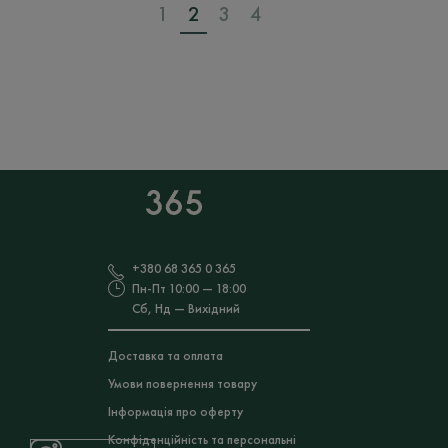
товару
1
2
3
4
+380 68 365 0 365
Пн-Пт 10:00 — 18:00
Сб, Нд — Вихідний
Доставка та оплата
Умови повернення товару
Інформація про оферту
Конфіденційність та персональні