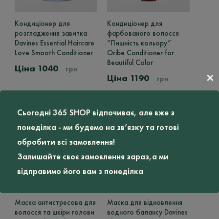
Кондиціонер для
Цей
Кондиціонер для
Цей
розгладження завитка
товар
фарбованого волосся
товар
Davines Essential Haircare
має
“Пишність кольору”
має
Love Smooth Conditioner
кілька
Oribe Conditioner for
кілька
варіантів.
Beautiful Color
варіантів.
1040
грн
Параметри
Параметри
✕
1190
грн
можна
можна
вибрати
вибрати
на
на
сторінці
сторінці
Сьогодні 365 SHOP відпочиває, але вже з
товару
товару
понеділка - ми будемо на зв’язку та готові
обробити всі замовлення!
Залишайте своє замовлення зараз,а ми
відправимо його вам з понеділка
Маска антистресова для
Маска для відновлення
волосся та шкіри голови
водного балансу Davines