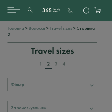
Головна
>
Волосся
>
Travel sizes
> Сторінка
2
Travel sizes
1
2
3
4
Фільтр
Бренди
За замовчуванням
DAVINES
36