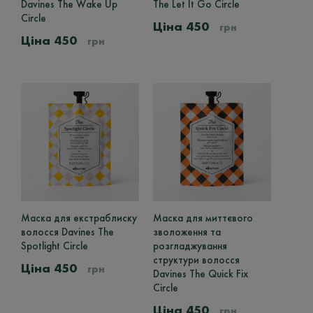
Davines The Wake Up
The Let It Go Circle
Circle
450
грн
450
грн
Маска для екстраблиску
Маска для миттєвого
волосся Davines The
зволоження та
Spotlight Circle
розгладжування
структури волосся
450
грн
Davines The Quick Fix
Circle
450
грн