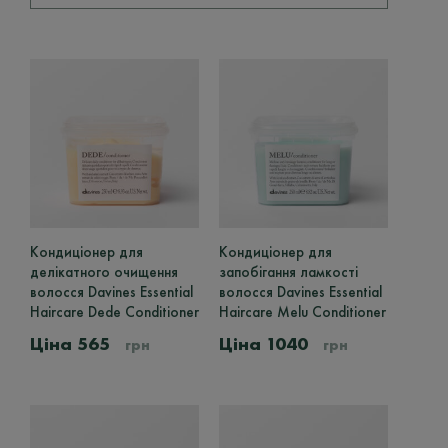
KEUNE
1
ORIBE
5
MY.ORGANICS
1
Тип Волосся
Для всіх
4
Пофарбовані
1
Кондиціонер для
Цей
Кондиціонер для
Цей
Пошкоджені
1
делікатного очищення
товар
запобігання ламкості
товар
Сухі
1
волосся Davines Essential
має
волосся Davines Essential
має
Haircare Dede Conditioner
кілька
Haircare Melu Conditioner
кілька
варіантів.
варіантів.
Об'єм
565
1040
грн
грн
Параметри
Параметри
можна
можна
100ml
6
вибрати
вибрати
на
на
135ml
2
сторінці
сторінці