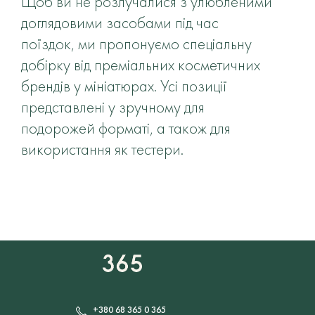
Щоб ви не розлучалися з улюбленими
Ціна
доглядовими засобами під час
поїздок, ми пропонуємо спеціальну
добірку від преміальних косметичних
брендів у мініатюрах. Усі позиції
представлені у зручному для
подорожей форматі, а також для
використання як тестери.
+380 68 365 0 365