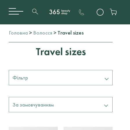
Головна
>
Волосся
> Travel sizes
Travel sizes
Фільтр
Бренди
За замовчуванням
DAVINES
2
Тип Волосся