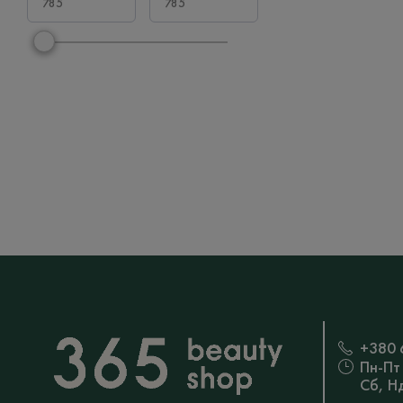
+380 
Пн-Пт
Сб, Н