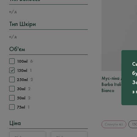
н/д
Тип Шкіри
н/д
Об'єм
100ml
6
С
150ml
1
б
Мус-піна для голі
250ml
2
З
Barba Italiana Mo
30ml
2
Bianco
з
50ml
2
75ml
1
Ціна
Скинути всі
15