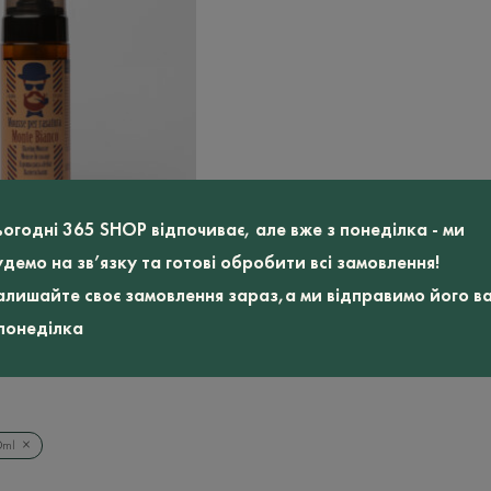
ьогодні 365 SHOP відпочиває, але вже з понеділка - ми
удемо на зв’язку та готові обробити всі замовлення!
ння
алишайте своє замовлення зараз,а ми відправимо його в
nte
785
 понеділка
грн
×
0ml