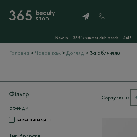
New in
365ʼs summer club merch
SALE
Головна
>
Чоловікам
>
Догляд
> За обличчям
Фільтр
Сортування
Бренди
BARBA ITALIANA
1
Тип Волосся