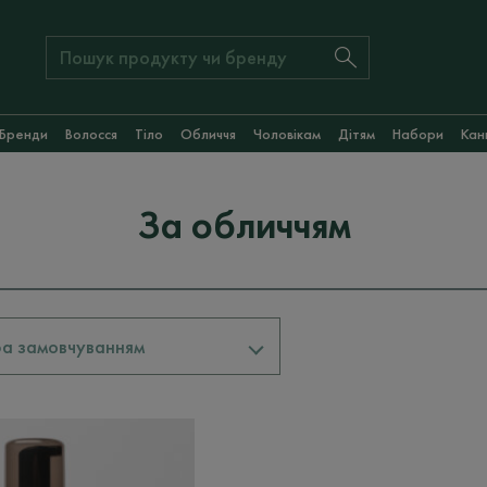
Бренди
Волосся
Тіло
Обличчя
Чоловікам
Дітям
Набори
Кан
За обличчям
За замовчуванням