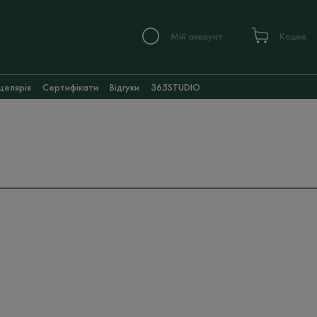
Мій аккаунт
Кошик
целярія
Сертифікати
Відгуки
365STUDIO