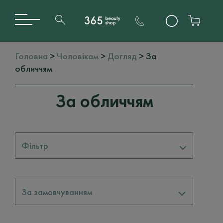
Головна
>
Чоловікам
>
Догляд
> За
обличчям
За обличчям
Фільтр
Бренди
За замовчуванням
BARBA ITALIANA
3
DEPOT
2