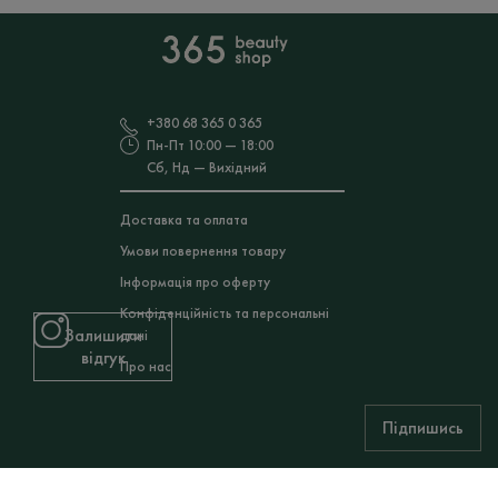
н/д
Ціна
+380 68 365 0 365
Пн-Пт 10:00 — 18:00
Сб, Нд — Вихідний
Доставка та оплата
Умови повернення товару
Інформація про оферту
Конфіденційність та персональні
Залишити
дані
відгук
Про нас
Підпишись