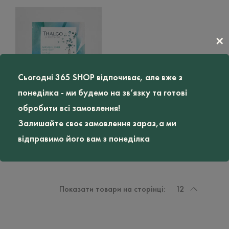
KEUNE
1
GENTELMEN'S TONIC
5
✕
THALGO
1
365 STUDIO
1
JACK HENRY
2
Сьогодні 365 SHOP відпочиває, але вже з
понеділка - ми будемо на зв’язку та готові
HOME ME & 365STUDIO
1
Експрес-маска Миттєве
обробити всі замовлення!
MY.ORGANICS
1
зволоження THALGO
Залишайте своє замовлення зараз,а ми
THIRST QUENCHING
Тип Волосся
SHOT MASK, 1 шт
відправимо його вам з понеділка
665
грн
н/д
Тип Шкіри
Показати товари на сторінці:
12
н/д
Об'єм