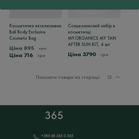
Косметичка ексклюзивна
Сонцезахисний набір в
Bali Body Exclusive
косметичці
Cosmetic Bag
MY.ORGANICS MY TAN
AFTER SUN KIT, 4 шт
895
грн
3790
Оригінальна
Поточна
716
грн
грн
ціна:
ціна:
895
716
грн.
грн.
Показати товари на сторінці:
12
+380 68 365 0 365