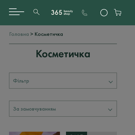
Головна
> Косметичка
Косметичка
Фільтр
Бренди
За замовчуванням
BALI BODY
2
365 STUDIO
1
MY.ORGANICS
1