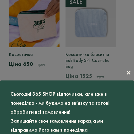
SALE
Ціна
Косметичка
Косметичка блакитна
Bali Body SPF Cosmetic
650
грн
Bag
✕
1525
грн
Оригінальна
Поточн
1220
грн
ціна:
ціна:
Сьогодні 365 SHOP відпочиває, але вже з
1525
1220
понеділка - ми будемо на зв’язку та готові
грн.
грн.
SALE
обробити всі замовлення!
Залишайте своє замовлення зараз,а ми
відправимо його вам з понеділка