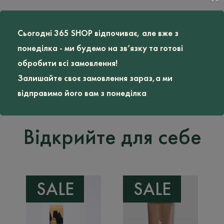
Опис
Сьогодні 365 SHOP відпочиває, але вже з
понеділка - ми будемо на зв’язку та готові
Бренд PHILIP MARTIN'S
обробити всі замовлення!
Залишайте своє замовлення зараз,а ми
відправимо його вам з понеділка
Відкрийте для себе
SALE
SALE