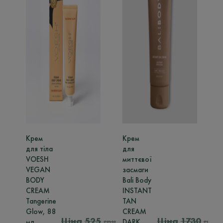
Крем
Крем
К
для тіла
для
а
VOESH
миттєвої
B
VEGAN
засмаги
BODY
Bali Body
B
CREAM
INSTANT
г
Tangerine
TAN
Glow, 88
CREAM
525
1730
грн
грн
мл
DARK,