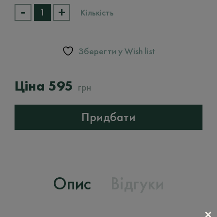
-
+
Відновлюючий
Кількість
крем
для
рук
Philip
Зберегти у Wish list
Martin's
Organic
Hand
595
грн
Cream
кількість
Придбати
Опис
Відгуки
✕