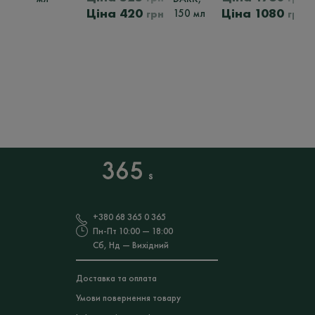
Оригінальна
Поточна
Оригінальна
420
1080
150 мл
грн
грн
ціна:
ціна:
ціна:
ц
525
420
1730
грн.
грн.
грн.
г
+380 68 365 0 365
Пн-Пт 10:00 — 18:00
Сб, Нд — Вихідний
Доставка та оплата
Умови повернення товару