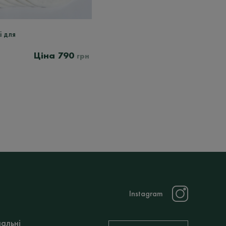
і для
790
грн
Instagram
нальні