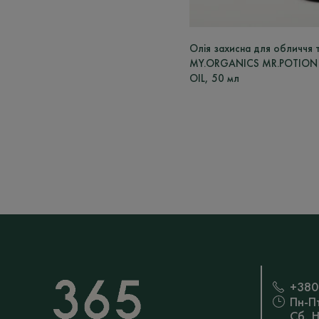
Олія захисна для обличчя
MY.ORGANICS MR.POTION 
OIL, 50 мл
+380
Пн-П
Сб, 