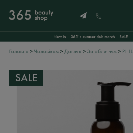
New in
365ʼs summer club merch
SALE
Головна
>
Чоловікам
>
Догляд
>
За обличчям
>
PHI
SALE