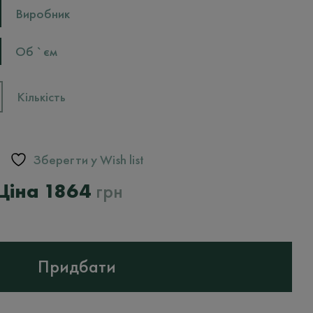
Виробник
Об `єм
Кількість
Зберегти у Wish list
Оригінальна
Поточна
1864
грн
ціна:
ціна:
2330
1864
грн.
грн.
Придбати