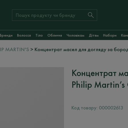
Бренди
Волосся
Тіло
Обличчя
Чоловікам
Дітям
Набори
Кан
LIP MARTIN'S
> Концентрат масел для догляду за бородою
Концентрат ма
Philip Martin’s
Код товару:
000002613