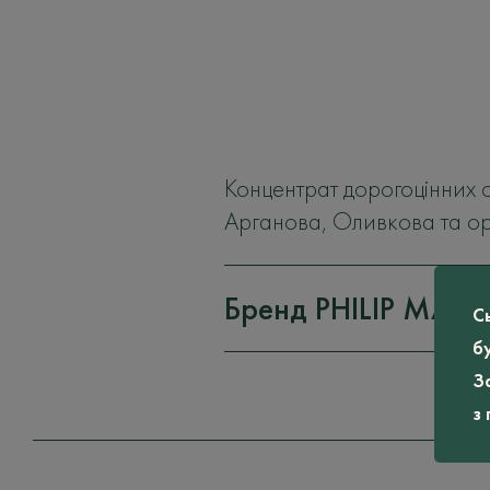
Концентрат дорогоцінних о
Арганова, Оливкова та орг
Бренд PHILIP MAR
С
б
З
з