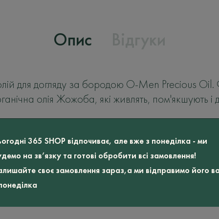
Опис
Відгуки
лій для догляду за бородою O-Men Precious Oil.
анічна олія Жожоба, які живлять, пом'якшують і
TIN'S
ьогодні 365 SHOP відпочиває, але вже з понеділка - ми
удемо на зв’язку та готові обробити всі замовлення!
алишайте своє замовлення зараз,а ми відправимо його в
 понеділка