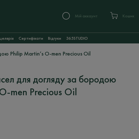
Мій аккаунт
Кошик
целярія
Сертифікати
Відгуки
365STUDIO
 Philip Martin’s O-men Precious Oil
сел для догляду за бородою
 O-men Precious Oil