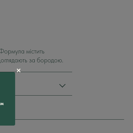
 Формула містить
 доглядають за бородою.
✕
ам