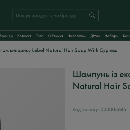
Бренди
Волосся
Тіло
Обличчя
Чоловікам
Дітям
Набори
Кан
том кипарису Lebel Natural Hair Soap With Cypress
Шампунь із ек
Natural Hair S
Код товару:
000003645