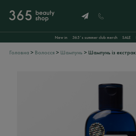
New in
365ʼs summer club merch
SALE
Головна
>
Волосся
>
Шампунь
> Шампунь із екстрак