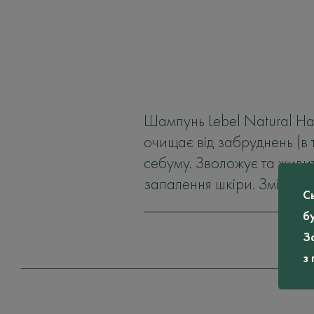
Шампунь Lebel Natural Hai
очищає від забруднень (в 
себуму. Зволожує та живит
запалення шкіри. Зміцнює 
С
б
З
з