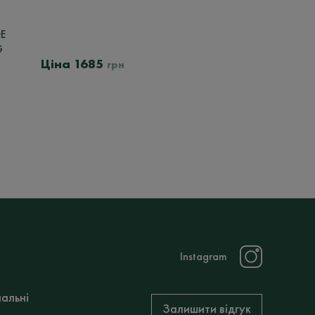
E
G
1685
грн
Instagram
нальні
Залишити відгук