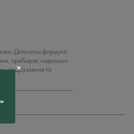
олови. Делікатна формула
літини, прибирає надлишки
✕
жу, подразнення та
ам