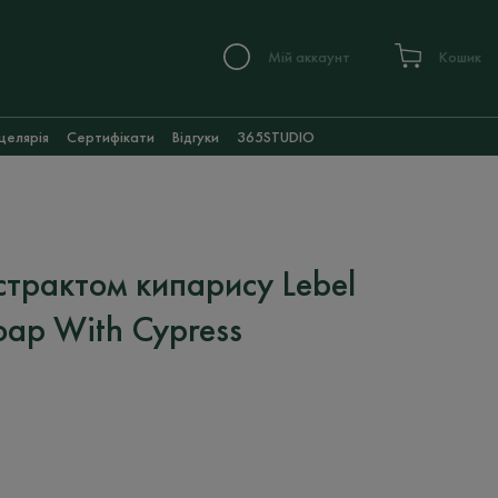
Мій аккаунт
Кошик
целярія
Сертифікати
Відгуки
365STUDIO
страктом кипарису Lebel
oap With Cypress