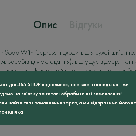
Опис
Відгуки
r Soap With Cypress підходить для сухої шкіри г
т.ч. засобiв для укладання), відлущує відмерлі к
ь волосся. Ефективний проти сухої лупи, свербе
цибулини волосся, захищає від УФ (SPF 15).
ьогодні 365 SHOP відпочиває, але вже з понеділка - ми
удемо на зв’язку та готові обробити всі замовлення!
алишайте своє замовлення зараз,а ми відправимо його в
 понеділка