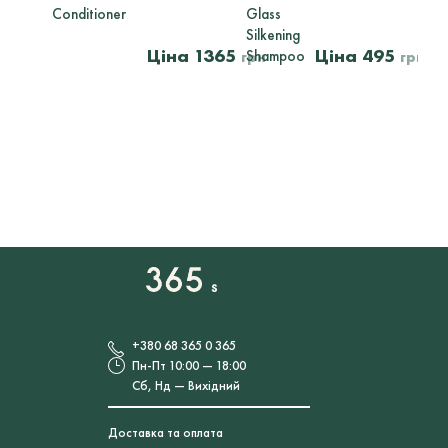
Conditioner
Glass
Silkening
1365
495
Shampoo
грн
грн
+380 68 365 0 365
Пн-Пт 10:00 — 18:00
Сб, Нд — Вихідний
Доставка та оплата