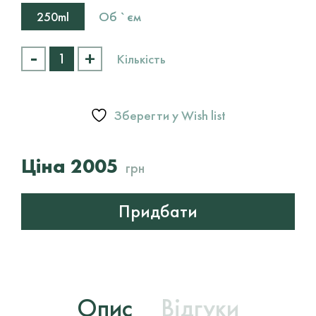
Об `єм
250ml
-
+
Тонуючий
Кількість
бальзам
для
посилення
відтінку
Зберегти у Wish list
світлого
волосся
Kevin
2005
грн
Murphy
Crystal
Angel
Придбати
кількість
Опис
Відгуки