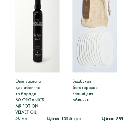
Олія захисна
Бамбукові
для обличчя
багаторазові
та бороди
спонжі для
MY.ORGANICS
обличчя
MR.POTION
VELVET OIL,
1215
790
50 мл
грн
гр