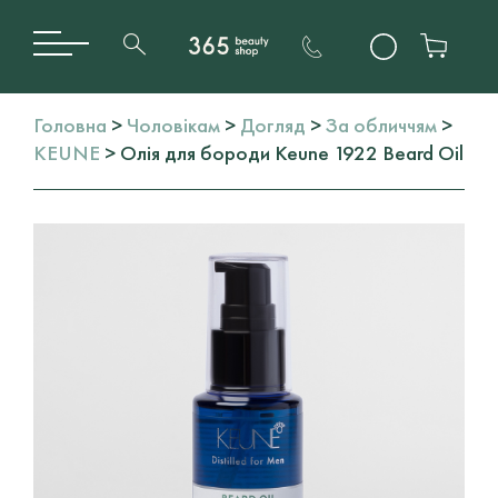
Головна
>
Чоловікам
>
Догляд
>
За обличчям
>
KEUNE
> Олія для бороди Keune 1922 Beard Oil