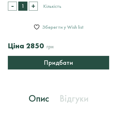
-
+
Олія
Кількість
для
бороди
Keune
1922
Зберегти у Wish list
Beard
Oil
кількість
2850
грн
Придбати
Опис
Відгуки