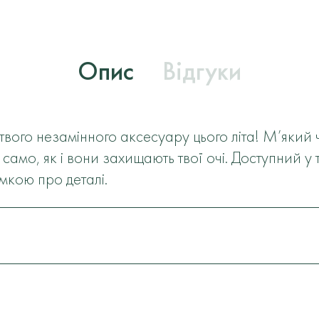
Опис
Відгуки
твого незамінного аксесуару цього літа! М’який
к само, як і вони захищають твої очі. Доступний 
умкою про деталі.