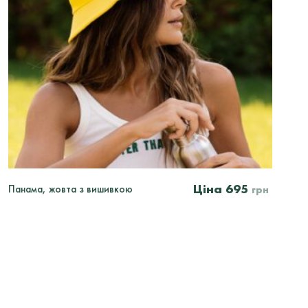
695
Панама, жовта з вишивкою
Б
грн