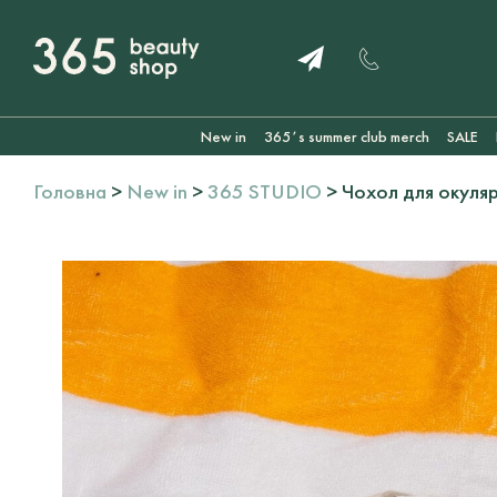
New in
365ʼs summer club merch
SALE
Головна
>
New in
>
365 STUDIO
> Чохол для окуляр