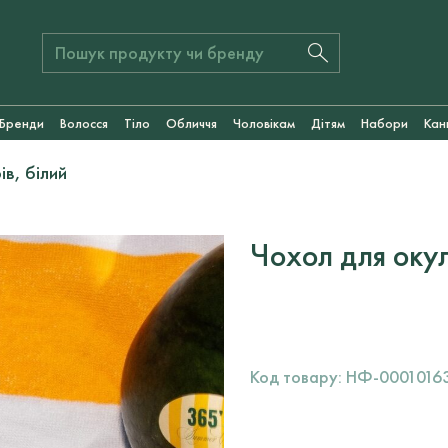
Бренди
Волосся
Тіло
Обличчя
Чоловікам
Дітям
Набори
Кан
ів, білий
Чохол для окул
Код товару:
НФ-0001016