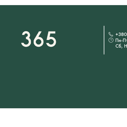
+380
Пн-П
Сб, 