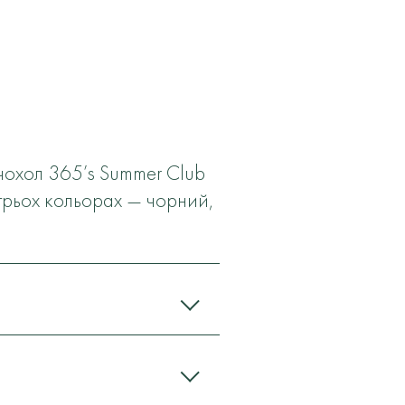
 чохол 365’s Summer Club
у трьох кольорах — чорний,