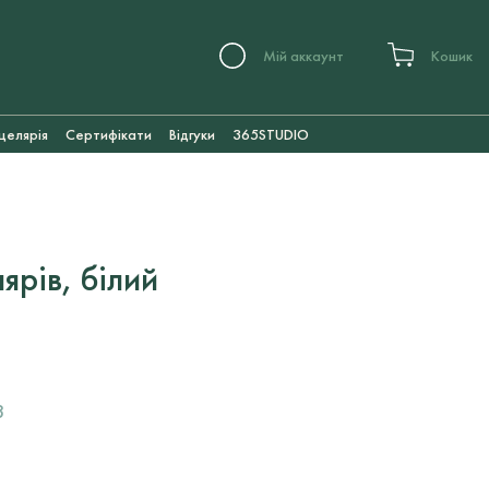
Мій аккаунт
Кошик
целярія
Сертифікати
Відгуки
365STUDIO
ярів, білий
3