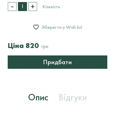
-
+
Регенеруючий
Кількість
крем
з
оливковою
олією
Зберегти у Wish list
Baehr
Regenerative
Cream
820
грн
кількість
Придбати
Опис
Відгуки