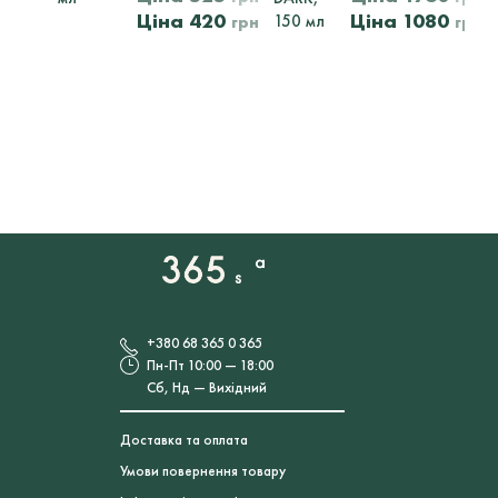
Оригінальна
Поточна
Оригінальна
420
1080
150 мл
грн
грн
ціна:
ціна:
ціна:
ц
525
420
1730
грн.
грн.
грн.
г
+380 68 365 0 365
Пн-Пт 10:00 — 18:00
Сб, Нд — Вихідний
Доставка та оплата
Умови повернення товару