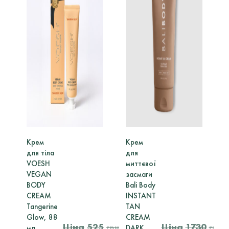
Крем
Крем
К
для тіла
для
а
VOESH
миттєвої
B
VEGAN
засмаги
BODY
Bali Body
B
CREAM
INSTANT
г
Tangerine
TAN
Glow, 88
CREAM
525
1730
грн
грн
мл
DARK,