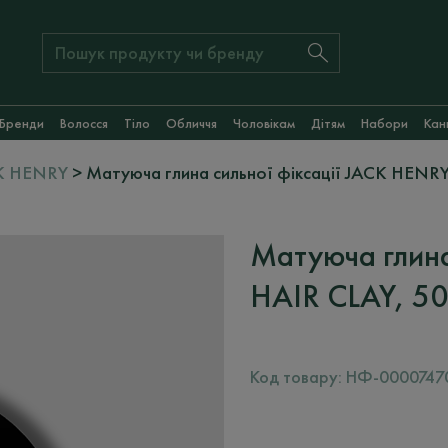
Бренди
Волосся
Тіло
Обличчя
Чоловікам
Дітям
Набори
Кан
K HENRY
> Матуюча глина сильної фіксації JACK HENRY
Матуюча глина
HAIR CLAY, 50
Код товару:
НФ-0000747