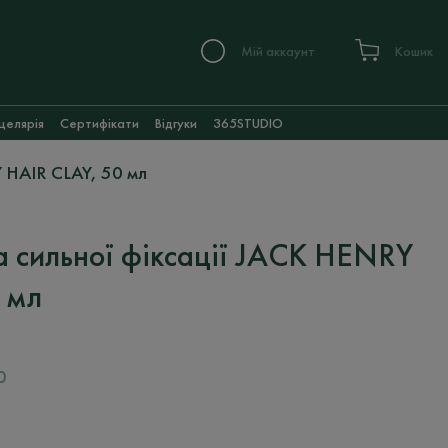
Мій аккаунт
Кошик
целярія
Сертифікати
Відгуки
365STUDIO
 HAIR CLAY, 50 мл
 сильної фіксації JACK HENRY
 мл
0