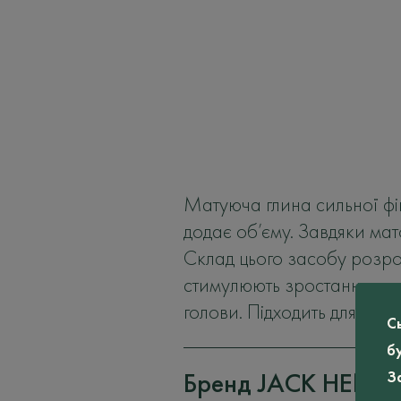
Матуюча глина сильної фік
додає об’єму. Завдяки мат
Склад цього засобу розроб
стимулюють зростання вол
голови. Підходить для всіх 
С
б
Бренд JACK HENRY
З