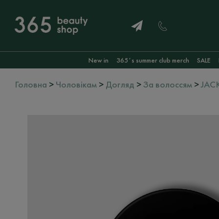
New in
365ʼs summer club merch
SALE
Головна
>
Чоловікам
>
Догляд
>
За волоссям
>
JAC