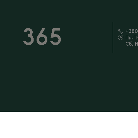
+380
Пн-П
Сб, 