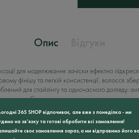
Опис
Відгуки
сації для моделювання зачіски ефектно підкресл
овому фінішу та легкій консистенції, волосся збе
лений для стайлінгу та одночасного догляду: ан
осся, запобігають утворенню лупи та заспокою
типів волосся.
ьогодні 365 SHOP відпочиває, але вже з понеділка - ми
удемо на зв’язку та готові обробити всі замовлення!
алишайте своє замовлення зараз,а ми відправимо його в