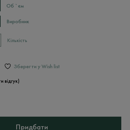
Об `єм
Виробник
Кількість
Зберегти у Wish list
и відгук)
Придбати