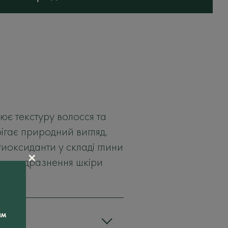
ює текстуру волосся та
рігає природний вигляд.
тиоксиданти у складі глини
✕
ють подразнення шкіри
ам