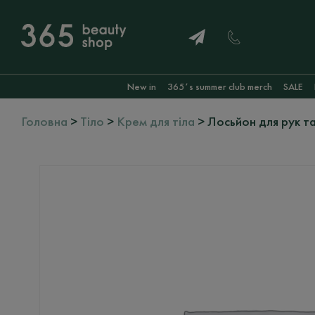
New in
365ʼs summer club merch
SALE
Головна
>
Тіло
>
Крем для тіла
> Лосьйон для рук та