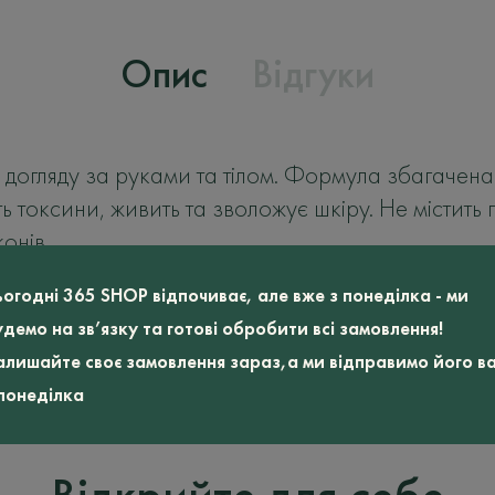
Опис
Відгуки
догляду за руками та тілом. Формула збагачен
ь токсини, живить та зволожує шкіру.
Не містить 
онів.
ьогодні 365 SHOP відпочиває, але вже з понеділка - ми
удемо на зв’язку та готові обробити всі замовлення!
алишайте своє замовлення зараз,а ми відправимо його в
 понеділка