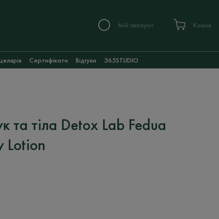
Мій аккаунт
Кошик
целярія
Сертифікати
Відгуки
365STUDIO
к та тіла Detox Lab Fedua
 Lotion