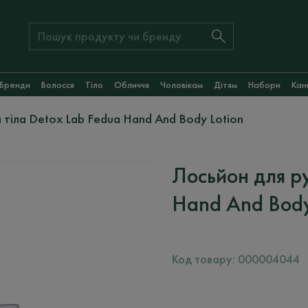
Бренди
Волосся
Тіло
Обличчя
Чоловікам
Дітям
Набори
Кан
 тіла Detox Lab Fedua Hand And Body Lotion
Лосьйон для ру
Hand And Body
Код товару:
000004044