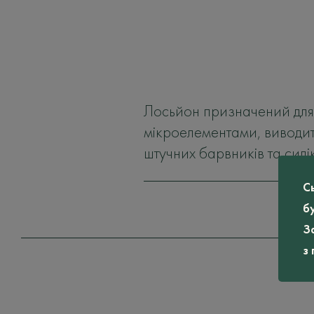
Лосьйон призначений для 
мікроелементами, виводит
штучних барвників та силік
С
б
З
з