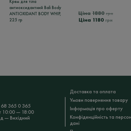
Крем для тіла
антиоксидантний Bali Body
Оригі
1880
грн
ANTIOXIDANT BODY WHIP,
Поточ
ціна:
1180
225 гр
грн
ціна:
1880
1180
грн.
грн.
Доставка та оплата
Умови повернення товару
 68 365 0 365
Інформація про оферту
т 10:00 — 18:00
Конфіденційність та персо
Нд — Вихідний
дані