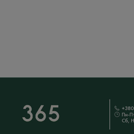
+380
Пн-П
Сб, 