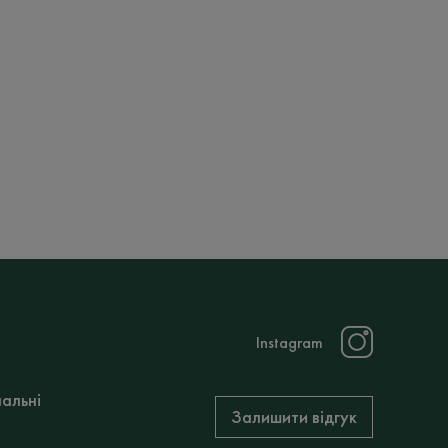
нальна
на
Instagram
нальні
Залишити відгук