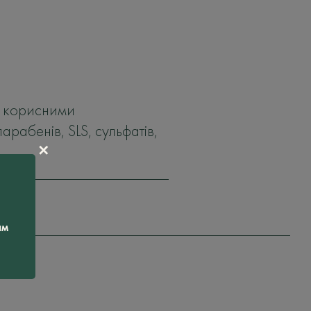
а корисними
парабенів, SLS, сульфатів,
✕
ам