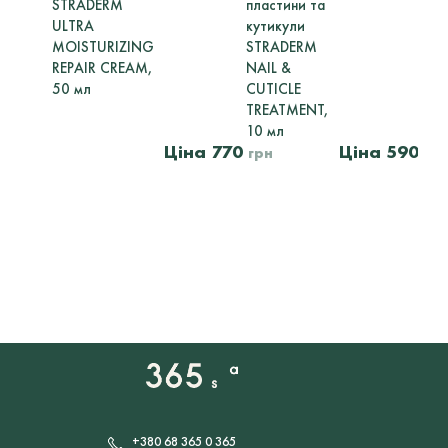
STRADERM
пластини та
ULTRA
кутикули
н
MOISTURIZING
STRADERM
ш
REPAIR CREAM,
NAIL &
50 мл
CUTICLE
A
TREATMENT,
10 мл
770
590
5
грн
гр
+380 68 365 0 365