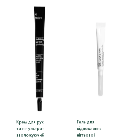
Крем для рук
Гель для
К
та ніг ультра-
відновлення
к
зволожуючий
нігтьової
в