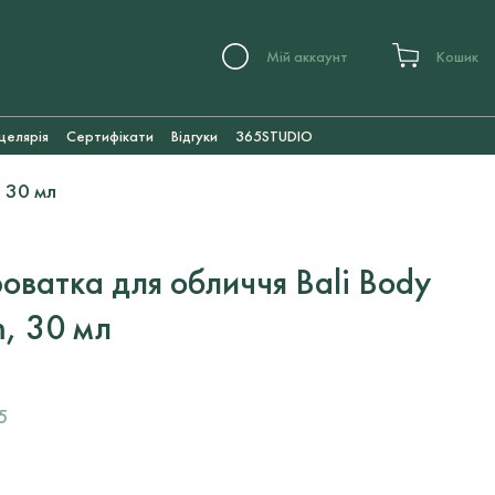
Мій аккаунт
Кошик
целярія
Сертифікати
Відгуки
365STUDIO
 30 мл
оватка для обличчя Bali Body
m, 30 мл
5