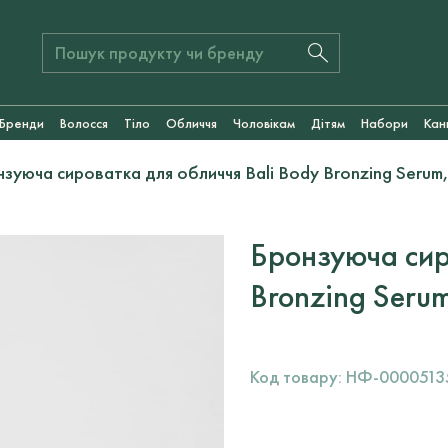
Бренди
Волосся
Тіло
Обличчя
Чоловікам
Дітям
Набори
Кан
зуюча сироватка для обличчя Bali Body Bronzing Serum,
Бронзуюча сир
Bronzing Seru
Код товару:
НФ-0000513