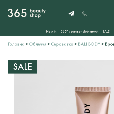
New in
365ʼs summer club merch
SALE
Головна
>
Обличчя
>
Сироватка
>
BALI BODY
> Брон
SALE