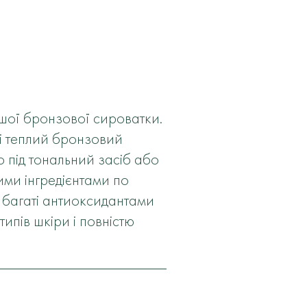
ашої бронзової сироватки.
рі теплий бронзовий
о під тональний засіб або
ими інгредієнтами по
ї, багаті антиоксидантами
типів шкіри і повністю