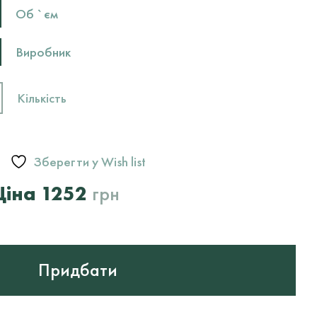
Об `єм
Виробник
Кількість
Зберегти у Wish list
Оригінальна
Поточна
1252
грн
ціна:
ціна:
1780
1252
грн.
грн.
Придбати