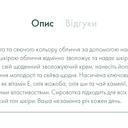
Опис
Відгуки
ого та сяючого кольору обличчя за допомогою н
 шкірою обличчя відмінно зволожує та надає шкі
у свій щоденний зволожуючий крем, нанесіть йог
ння молодості та сяйва щодня. Насичена ключов
як вітамін Е, олія жожоба, олія ши та чай камелі
ими властивостями. Сировотка підходить для всіх 
який тон шкіри. Ваша незамінна річ кожен день.