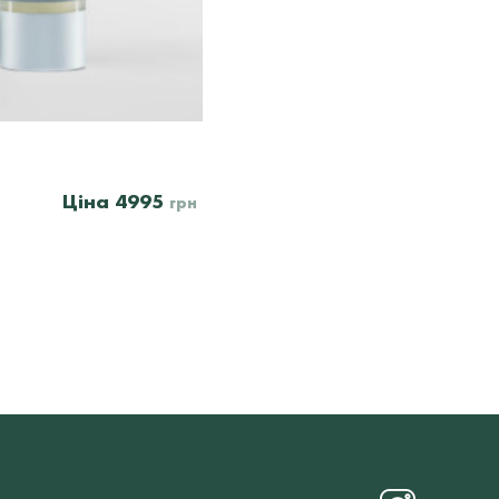
4995
грн