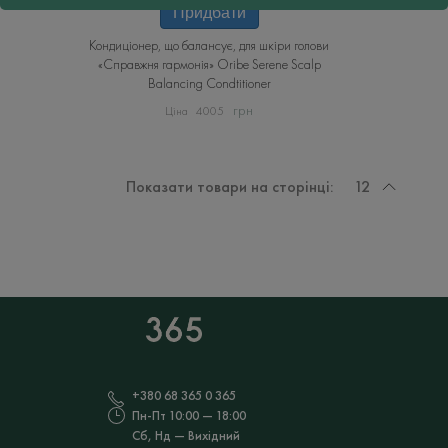
Придбати
Кондиціонер, що балансує, для шкіри голови
«Справжня гармонія» Oribe Serene Scalp
Balancing Condtitioner
грн
4005
Показати товари на сторінці:
12
+380 68 365 0 365
Пн-Пт 10:00 — 18:00
Сб, Нд — Вихідний