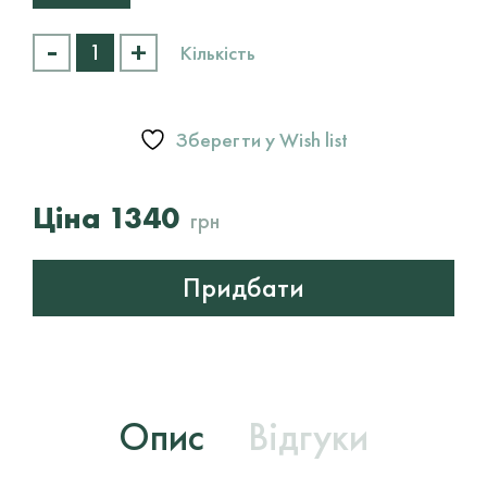
-
+
Паста
Кількість
"Прем'єр"
Keune
1922
Premier
Зберегти у Wish list
Paste
кількість
1340
грн
Придбати
Опис
Відгуки