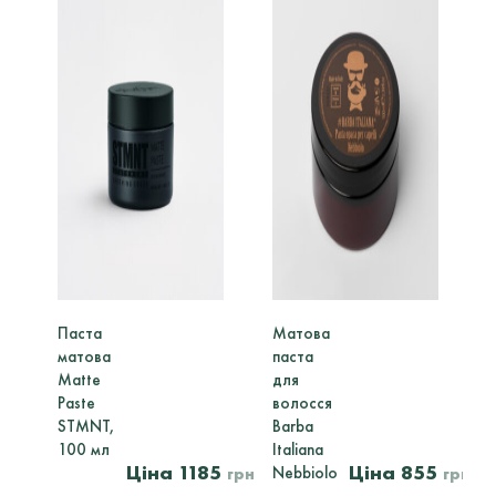
Паста
Матова
матова
паста
Matte
для
Paste
волосся
STMNT,
Barba
100 мл
Italiana
1185
855
Nebbiolo
грн
грн