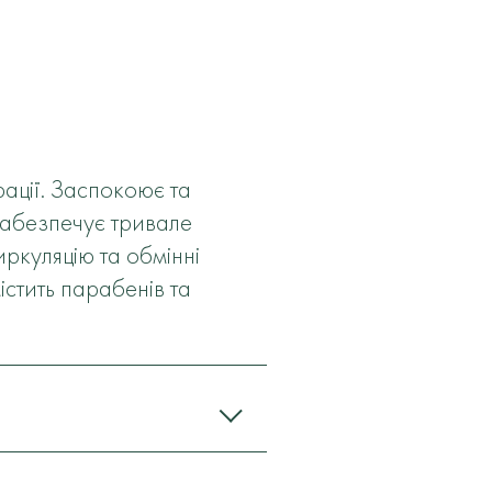
рації. Заспокоює та
 Забезпечує тривале
иркуляцію та обмінні
істить парабенів та