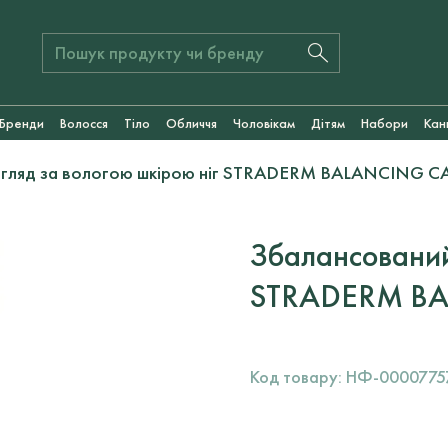
Бренди
Волосся
Тіло
Обличчя
Чоловікам
Дітям
Набори
Кан
гляд за вологою шкірою ніг STRADERM BALANCING CA
Збалансований
STRADERM BA
Код товару:
НФ-0000775