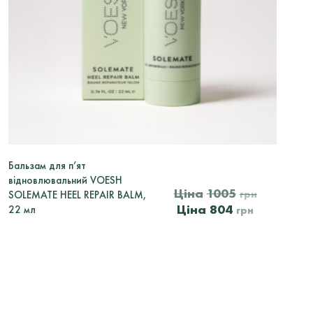
Бальзам для п’ят
відновлювальний VOESH
Оригіна
1005
грн
SOLEMATE HEEL REPAIR BALM,
Поточна
ціна:
804
22 мл
грн
ціна:
1005
804
грн.
грн.