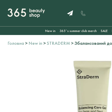
New in
365ʼs summer club merch
SALE
Головна
>
New in
>
STRADERM
> Збалансований до