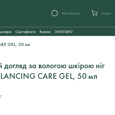
Мій аккаунт
Кошик
целярія
Сертифікати
Відгуки
365STUDIO
RE GEL, 50 мл
 догляд за вологою шкірою ніг
LANCING CARE GEL, 50 мл
7