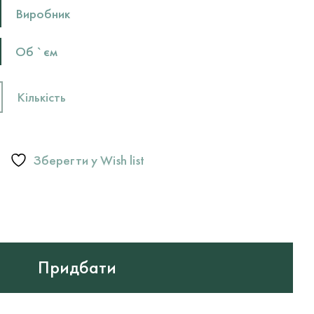
Виробник
Об `єм
Кількість
Зберегти у Wish list
Придбати