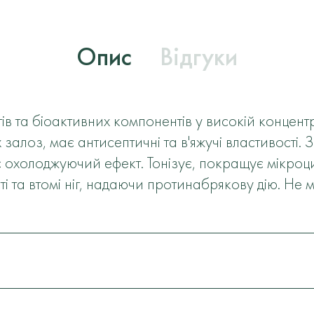
Опис
Відгуки
ів та біоактивних компонентів у високій концент
 залоз, має антисептичні та в'яжучі властивості.
має охолоджуючий ефект. Тонізує, покращує мікроц
і та втомі ніг, надаючи протинабрякову дію. Не м