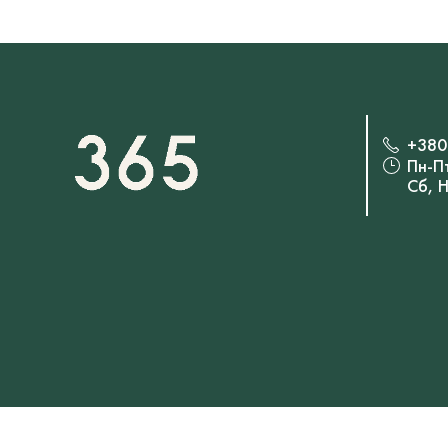
+380
Пн-П
Сб, 