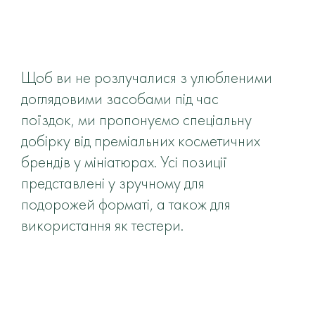
Для всіх
4
Пофарбовані
1
Пошкоджені
1
Сухі
1
Щоб ви не розлучалися з улюбленими
доглядовими засобами під час
Об'єм
поїздок, ми пропонуємо спеціальну
добірку від преміальних косметичних
н/д
брендів у мініатюрах. Усі позиції
Ціна
представлені у зручному для
подорожей форматі, а також для
використання як тестери.