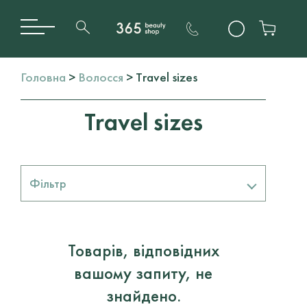
Головна
>
Волосся
> Travel sizes
Travel sizes
Фільтр
Бренди
Товарів, відповідних
н/д
вашому запиту, не
Тип Волосся
знайдено.